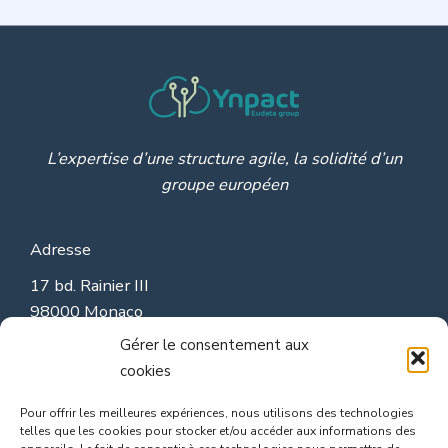
L’expertise d’une structure agile, la solidité d’un
groupe européen
Adresse
17 bd. Rainier III
98000 Monaco
contact@ynpact.com
Gérer le consentement aux
cookies
Groupe Eudata
Pour offrir les meilleures expériences, nous utilisons des technologies
site de Eudata
telles que les cookies pour stocker et/ou accéder aux informations des