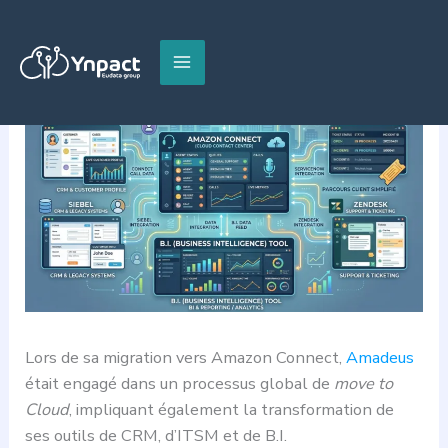
Aller
au
contenu
Lors de sa migration vers Amazon Connect,
Amadeus
était engagé dans un processus global de
move to
Cloud
, impliquant également la transformation de
ses outils de CRM, d’ITSM et de B.I.