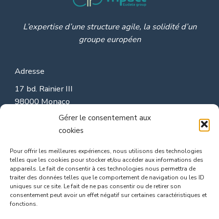
L’expertise d’une structure agile, la solidité d’un
groupe européen
Adresse
17 bd. Rainier III
98000 Monaco
contact@ynpact.com
Gérer le consentement aux
cookies
Groupe Eudata
Pour offrir les meilleures expériences, nous utilisons des technologies
site de Eudata
telles que les cookies pour stocker et/ou accéder aux informations des
appareils. Le fait de consentir à ces technologies nous permettra de
site de Metadonors
traiter des données telles que le comportement de navigation ou les ID
uniques sur ce site. Le fait de ne pas consentir ou de retirer son
consentement peut avoir un effet négatif sur certaines caractéristiques et
CONTACTEZ-NOUS
fonctions.