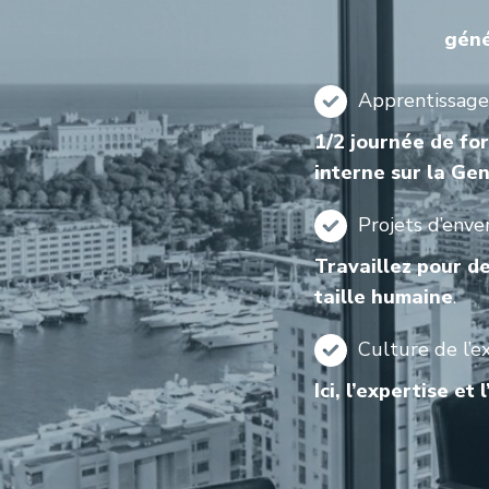
géné
Apprentissage
1/2 journée de fo
interne sur la Ge
Projets d’enve
Travaillez pour d
taille humaine
.
Culture de l’e
Ici, l’expertise et