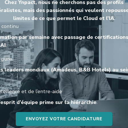
Chez Ynpact, nous ne cherchons pas des profils
ralistes, mais des passionnés qui veulent repousse
limites de ce que permet le Cloud et l’IA
.
 continu
rmation par semaine avec passage de certifications
nAI
.
rgure
es leaders mondiaux (Amadeus, B&B Hotels) au sei
xcellence et de l’entre-aide
 l’esprit d’équipe prime sur la hiérarchie
.
ENVOYEZ VOTRE CANDIDATURE