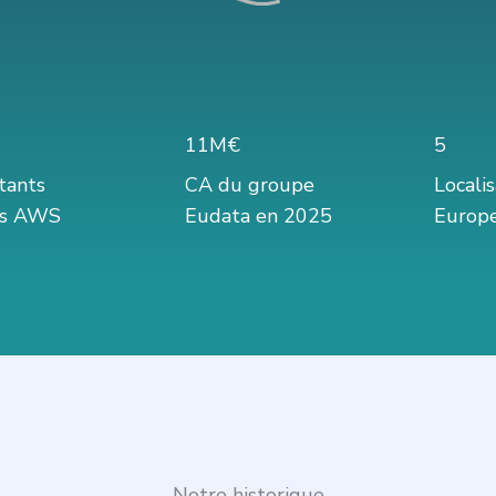
11M€
5
tants
CA du groupe
Locali
iés AWS
Eudata en 2025
Europ
Notre historique