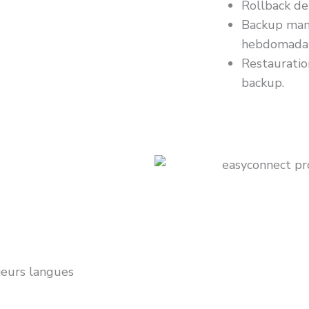
Rollback de
Backup man
hebdomadair
Restauratio
backup.
ieurs langues