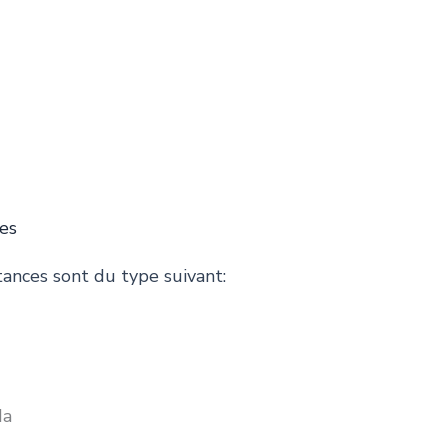
ces
stances sont du type suivant:
da