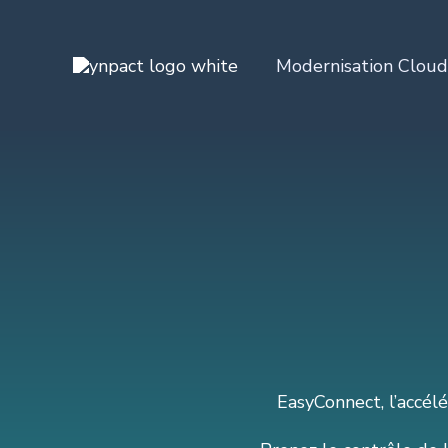
Aller
au
Modernisation Cloud
contenu
EasyConnect, l’accél