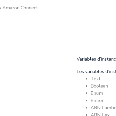
s Amazon Connect
Variables d’instan
Les variables d’in
Text
Boolean
Enum
Entier
ARN Lamb
ARN Lex